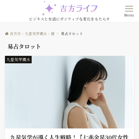
Menu
ビジネスと生活にポジティブな変化をもたらす
吉方位・九星気学風水・暦
易占タロット
易占タロット
九星気学風水
九星気学が導く人生戦略！【七赤金星30代女性