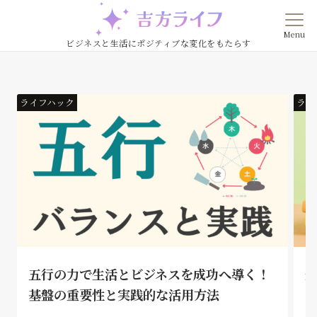
Menu
ビジネスと生活にポジティブな変化をもたらす
ライフハック
ライ
五行の力で生活とビジネスを成功へ導く！
基盤の重要性と実践的な活用方法