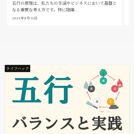
五行の原理は、私たちの生活やビジネスにおいて基盤と
今
なる重要な考え方です。特に陰陽...
い
2024年8月16日
2
ライフハック