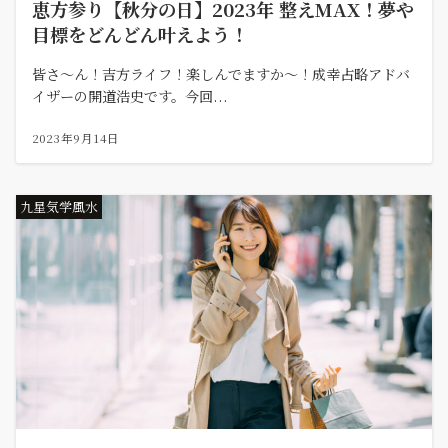
恵方参り【秋分の日】2023年 整えMAX！夢や
目標をどんどん叶えよう！
皆さ～ん！吉方ライフ！楽しんでますか～！成幸占略アドバ
イザーの開道浩史です。今回...
2023年9月14日
九星気学風水